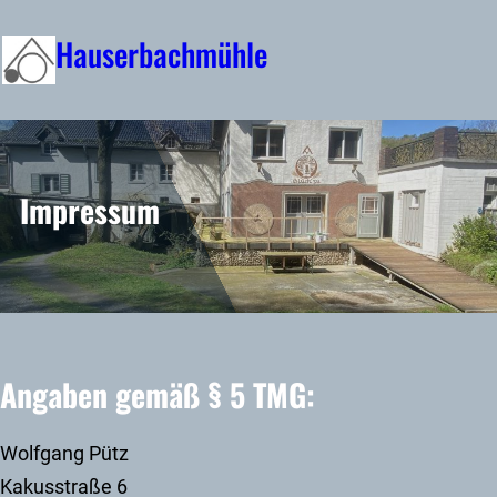
Zum
Hauserbachmühle
Inhalt
springen
Impressum
Angaben gemäß § 5 TMG:
Wolfgang Pütz
Kakusstraße 6