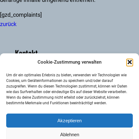
[gzd_complaints]
zurück
Kontakt
Cookie-Zustimmung verwalten
Kakusstraße 6, 53894 Mechernich
Um dir ein optimales Erlebnis zu bieten, verwenden wir Technologien wie
Cookies, um Geräteinformationen zu speichern und/oder darauf
zuzugreifen. Wenn du diesen Technologien zustimmst, können wir Daten
info@hauserbachmuehle.de
wie das Surfverhalten oder eindeutige IDs auf dieser Website verarbeiten.
Wenn du deine Zustimmung nicht erteilst oder zurückziehst, können
bestimmte Merkmale und Funktionen beeinträchtigt werden.
0172 2472821
Akzeptieren
Fr-Mo 14.00-18.00 Uhr, andere Zeiten mit
Voranmeldung
Ablehnen