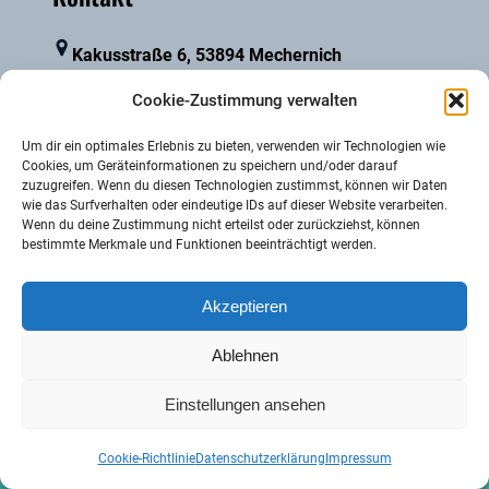
Kakusstraße 6, 53894 Mechernich
Cookie-Zustimmung verwalten
info@hauserbachmuehle.de
Um dir ein optimales Erlebnis zu bieten, verwenden wir Technologien wie
Cookies, um Geräteinformationen zu speichern und/oder darauf
0172 2472821
zuzugreifen. Wenn du diesen Technologien zustimmst, können wir Daten
wie das Surfverhalten oder eindeutige IDs auf dieser Website verarbeiten.
Wenn du deine Zustimmung nicht erteilst oder zurückziehst, können
bestimmte Merkmale und Funktionen beeinträchtigt werden.
Fr-Mo 14.00-18.00 Uhr, andere Zeiten mit
Voranmeldung
Akzeptieren
Ablehnen
§ Impressum
—
§ Datenschutzerklärung
Einstellungen ansehen
Cookie-Richtlinie
Datenschutzerklärung
Impressum