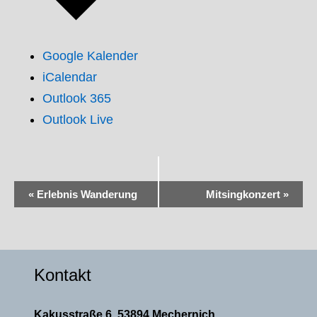
Google Kalender
iCalendar
Outlook 365
Outlook Live
Veranstaltung-
«
Erlebnis Wanderung
Mitsingkonzert
»
Navigation
Kontakt
Kakusstraße 6, 53894 Mechernich