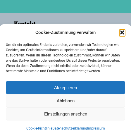
Kontakt
Cookie-Zustimmung verwalten
Kakusstraße 6, 53894 Mechernich
Um dir ein optimales Erlebnis zu bieten, verwenden wir Technologien wie
Cookies, um Geräteinformationen zu speichern und/oder darauf
zuzugreifen. Wenn du diesen Technologien zustimmst, können wir Daten
info@hauserbachmuehle.de
wie das Surfverhalten oder eindeutige IDs auf dieser Website verarbeiten.
Wenn du deine Zustimmung nicht erteilst oder zurückziehst, können
bestimmte Merkmale und Funktionen beeinträchtigt werden.
0172 2472821
Akzeptieren
Fr-Mo 14.00-18.00 Uhr, andere Zeiten mit
Voranmeldung
Ablehnen
Einstellungen ansehen
§ Impressum
—
§ Datenschutzerklärung
Cookie-Richtlinie
Datenschutzerklärung
Impressum