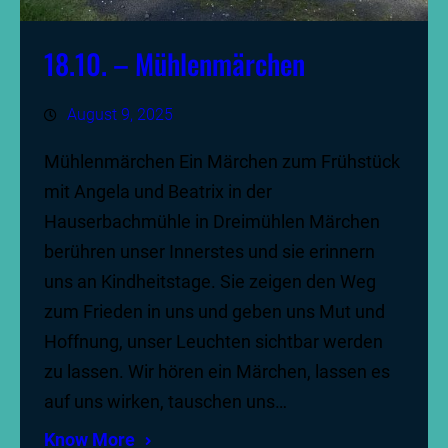
18.10. – Mühlenmärchen
August 9, 2025
Mühlenmärchen Ein Märchen zum Frühstück
mit Angela und Beatrix in der
Hauserbachmühle in Dreimühlen Märchen
berühren unser Innerstes und sie erinnern
uns an Kindheitstage. Sie zeigen den Weg
zum Frieden in uns und geben uns Mut und
Hoffnung, unser Leuchten sichtbar werden
zu lassen. Wir hören ein Märchen, lassen es
auf uns wirken, tauschen uns…
Know More