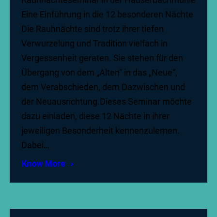
Eine Einführung in die 12 besonderen Nächte
Die Rauhnächte sind trotz ihrer tiefen
Verwurzelung und Tradition vielfach in
Vergessenheit geraten. Sie stehen für den
Übergang von dem „Alten“ in das „Neue“,
dem Verabschieden, dem Dazwischen und
der Neuausrichtung.Dieses Seminar möchte
dazu einladen, diese 12 Nächte in ihrer
jeweiligen Besonderheit kennenzulernen.
Dabei…
Know More