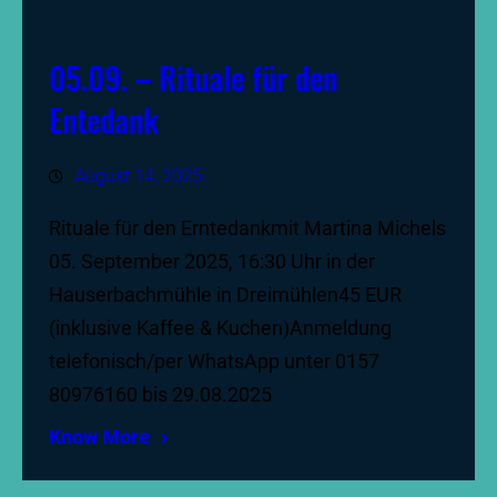
05.09. – Rituale für den
Entedank
August 14, 2025
Rituale für den Erntedankmit Martina Michels
05. September 2025, 16:30 Uhr in der
Hauserbachmühle in Dreimühlen45 EUR
(inklusive Kaffee & Kuchen)Anmeldung
telefonisch/per WhatsApp unter 0157
80976160 bis 29.08.2025
Know More